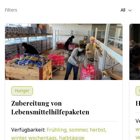
Filters
All
Hunger
Zubereitung von
H
Lebensmittelhilfepaketen
V
w
Verfügbarkeit:
Frühling, sommer, herbst,
v
winter, wochentags, halbtägige