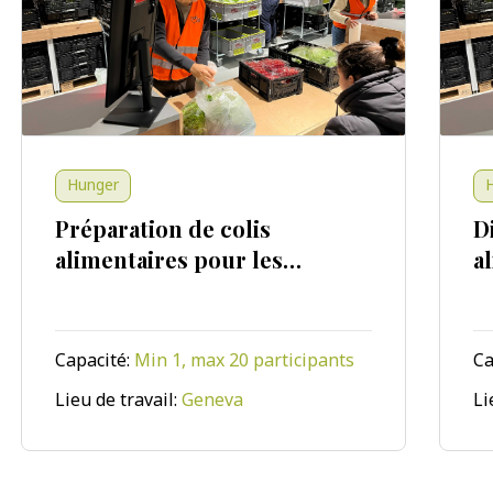
Hunger
Hunger
Préparation de colis
Distr
alimentaires pour les
alime
familles dans le besoin
dans 
Capacité:
Min 1, max 20 participants
Capacit
Voir l'événement
Lieu de travail:
Geneva
Lieu de 