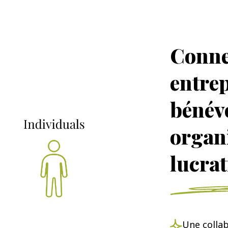
Conne
entrep
bénév
organ
lucrat
Une colla