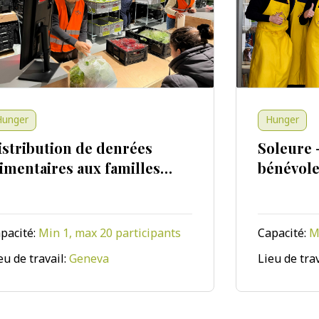
Hunger
ibution de denrées
Soleure - Jo
ntaires aux familles
bénévoles T
le besoin
é:
Min 1, max 20 participants
Capacité:
Min 4, 
Voir l'événement
Voir l
travail:
Geneva
Lieu de travail:
S