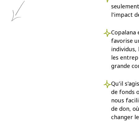
seulement 
l'impact d
Copalana e
favorise u
individus,
les entrep
grande con
Qu'il s'agi
de fonds o
nous facil
de don, où
changer l