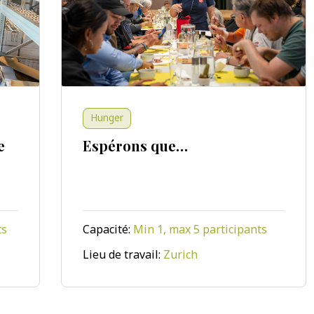
Hunger
Espérons que…
Capacité:
Min 1, max 5 participants
Voir l'événement
Lieu de travail:
Zurich