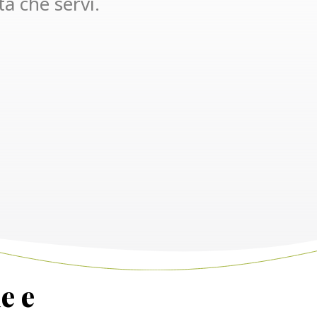
tà che servi.
e e