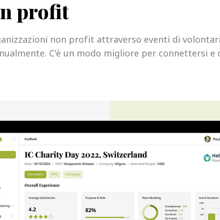
n profit
izzazioni non profit attraverso eventi di volontaria
ualmente. C'è un modo migliore per connettersi e c