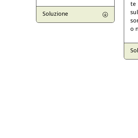
te
sul
Soluzione
so
o n
So