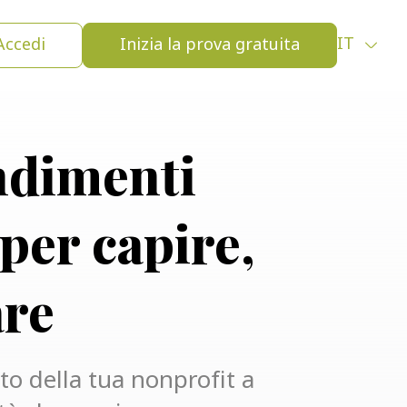
Accedi
Inizia la prova gratuita
IT
ndimenti
 per capire,
are
o della tua nonprofit a