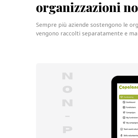
organizzazioni no
Sempre più aziende sostengono le organ
vengono raccolti separatamente e man