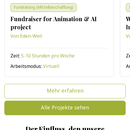
Fundraising (Mittelbeschaffung)
Fundraiser for Animation & AI
W
project
I
Von Eden-Well
V
Zeit:
5-10 Stunden pro Woche
Z
Arbeitsmodus:
Virtuell
A
Mehr erfahren
Alle Projekte sehen
Der Einfluss, den unsere