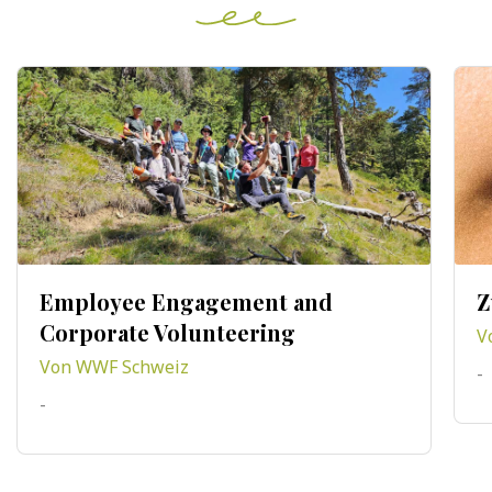
Employee Engagement and
Z
Corporate Volunteering
V
Von WWF Schweiz
-
-