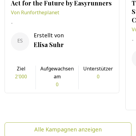
Act for the Future by Easyrunners
T
S
Von Runfortheplanet
C
-
V
Erstellt von
-
ES
Elisa Suhr
Ziel
Aufgewachsen
Unterstützer
2'000
am
0
0
Alle Kampagnen anzeigen