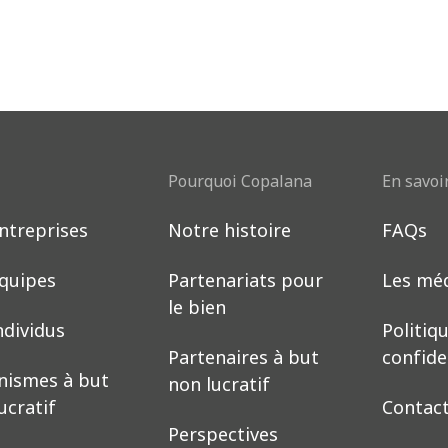
Pourquoi Copalana
En savoi
ntreprises
Notre histoire
FAQs
Download now
équipes
Partenariats pour
Les mé
le bien
ndividus
Politiq
Partenaires à but
confide
nismes à but
non lucratif
ucratif
Contac
Perspectives